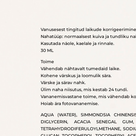
Vanusesest tingitud laikude korrigeerimine
Nahatüüp: normaalsest kuiva ja tundliku na
Kasutada näole, kaelale ja rinnale.
30 ML
Toime
Vähendab nähtavalt tumedaid laike.
Kohene värskus ja loomulik sära.
Värske ja särav nahk.
Ülim naha niisutus, mis kestab 24 tundi.
Vananemisvastane toime, mis vähendab kort
Hoiab ära fotovananemise.
AQUA (WATER), SIMMONDSIA CHINENSIS
DIGLYCERIN, ACACIA SENEGAL GUM,
TETRAHYDRODIFERULOYLMETHANE, SODIU
GLUCAN, TOCOPHEROL, TOCOPHERYL ACET