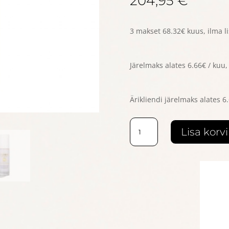
204,95
€
3 makset 68.32€ kuus, ilma 
Järelmaks alates 6.66€ / kuu
Ärikliendi järelmaks alates 6
PERRIS
Lisa korvi
SWISS
LABORATORY
Lightening
Solution
pigmendilaikude
vastane
seerum
30ml
kogus