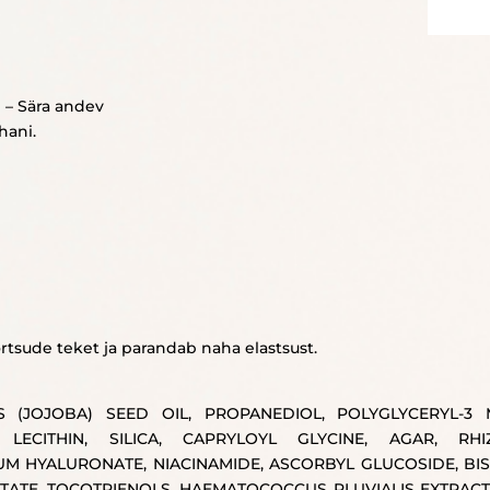
 – Sära andev
hani.
sude teket ja parandab naha elastsust.
 (JOJOBA) SEED OIL, PROPANEDIOL, POLYGLYCERYL-3 
 LECITHIN, SILICA, CAPRYLOYL GLYCINE, AGAR, RH
M HYALURONATE, NIACINAMIDE, ASCORBYL GLUCOSIDE, BI
ATE, TOCOTRIENOLS, HAEMATOCOCCUS PLUVIALIS EXTRACT