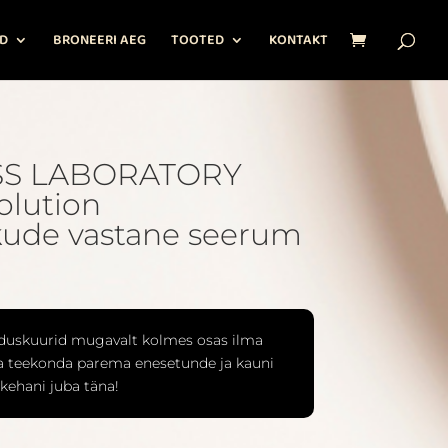
D
BRONEERI AEG
TOOTED
KONTAKT
SS LABORATORY
olution
kude vastane seerum
duskuurid mugavalt kolmes osas ilma
ma teekonda parema enesetunde ja kauni
kehani juba täna!