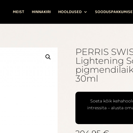
MEIST
HINNAKIRI
HOOLDUSED
SOODUSPAKKUMISE
PERRIS SWI
Lightening S
pigmendilai
30ml
Soeta kõik kehahool
intressita – alusta o